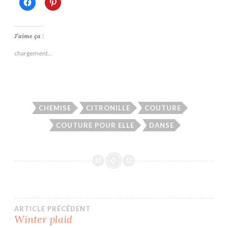
Cliquez
Cliquez
pour
pour
partager
partager
sur
sur
Facebook(ouvre
Pinterest(ouvre
dans
dans
J’aime ça :
une
une
nouvelle
nouvelle
chargement…
fenêtre)
fenêtre)
CHEMISE
CITRONILLE
COUTURE
COUTURE POUR ELLE
DANSE
Navigation
ARTICLE PRÉCÉDENT
Winter plaid