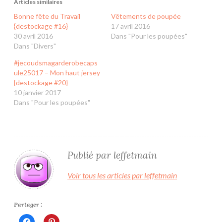
Articles similaires
Bonne fête du Travail
Vêtements de poupée
{destockage #16}
17 avril 2016
30 avril 2016
Dans "Pour les poupées"
Dans "Divers"
#jecoudsmagarderobecaps
ule25017 – Mon haut jersey
{destockage #20}
10 janvier 2017
Dans "Pour les poupées"
Publié par
leffetmain
Voir tous les articles par leffetmain
Partager :
Cliquez
Cliquez