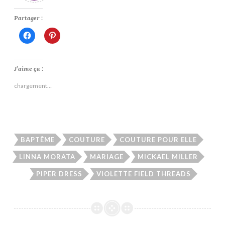
Partager :
Cliquez
Cliquez
pour
pour
partager
partager
sur
sur
Facebook(ouvre
Pinterest(ouvre
dans
dans
J’aime ça :
une
une
nouvelle
nouvelle
chargement…
fenêtre)
fenêtre)
BAPTÊME
COUTURE
COUTURE POUR ELLE
LINNA MORATA
MARIAGE
MICKAEL MILLER
PIPER DRESS
VIOLETTE FIELD THREADS