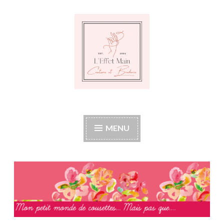
Accéder
au
contenu
principal
L'Effet Main
Mon petit monde de cousettes mais pas que
MENU