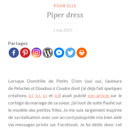
POUR ELLE
Piper dress
1 mai 2015
leffetmain
Partagez
Lorsque Domitille de Petits D’om (oui oui, l’auteure
de
Peluches et Doudous à Coudre
dont j’ai déjà fait quelques
créations
ici
,
ici
,
ici
et
ici
) avait publié
son article
sur le
cortège du mariage de sa soeur, j’ai tout de suite flashé sur
le modèle des petites filles. Je me suis largement inspirée
de sa réalisation avec son accord puisqu’elle m’a bien aidé
via messages privés sur Facebook. Je lui dédis donc cet