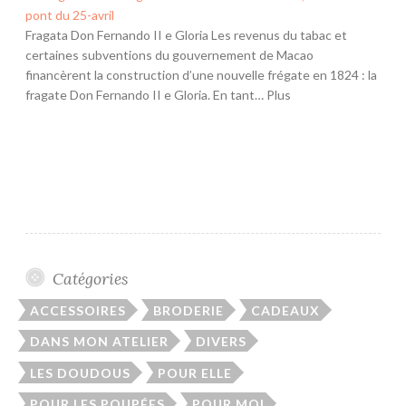
pont du 25-avril
Fragata Don Fernando II e Gloria Les revenus du tabac et
certaines subventions du gouvernement de Macao
financèrent la construction d’une nouvelle frégate en 1824 : la
fragate Don Fernando II e Gloria. En tant… Plus
Catégories
ACCESSOIRES
BRODERIE
CADEAUX
DANS MON ATELIER
DIVERS
LES DOUDOUS
POUR ELLE
POUR LES POUPÉES
POUR MOI