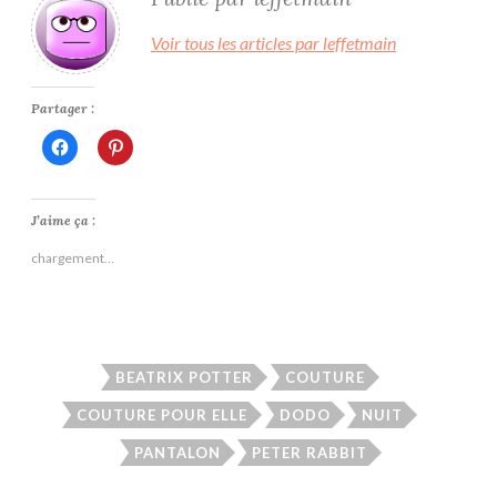
Voir tous les articles par leffetmain
Partager :
Cliquez
Cliquez
pour
pour
partager
partager
sur
sur
Facebook(ouvre
Pinterest(ouvre
dans
dans
J’aime ça :
une
une
nouvelle
nouvelle
chargement…
fenêtre)
fenêtre)
BEATRIX POTTER
COUTURE
COUTURE POUR ELLE
DODO
NUIT
PANTALON
PETER RABBIT