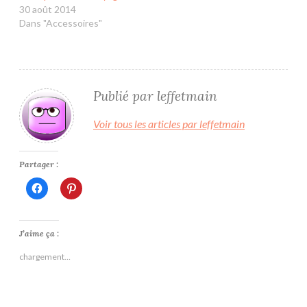
30 août 2014
Dans "Accessoires"
Publié par
leffetmain
Voir tous les articles par leffetmain
Partager :
Cliquez
Cliquez
pour
pour
partager
partager
sur
sur
Facebook(ouvre
Pinterest(ouvre
dans
dans
J’aime ça :
une
une
nouvelle
nouvelle
chargement…
fenêtre)
fenêtre)