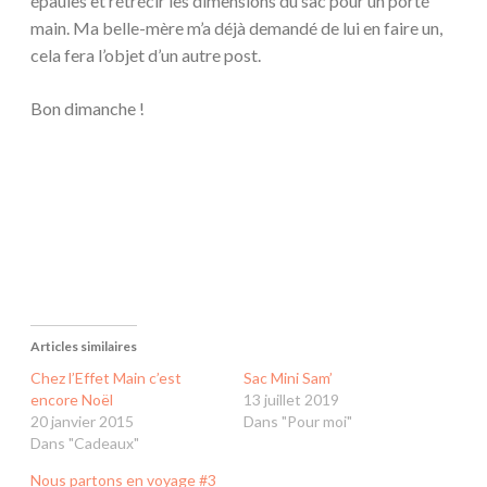
épaules et rétrécir les dimensions du sac pour un porté
main. Ma belle-mère m’a déjà demandé de lui en faire un,
cela fera l’objet d’un autre post.
Bon dimanche !
Articles similaires
Chez l’Effet Main c’est
Sac Mini Sam’
encore Noël
13 juillet 2019
20 janvier 2015
Dans "Pour moi"
Dans "Cadeaux"
Nous partons en voyage #3